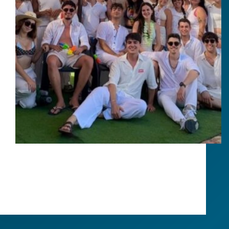
Así vivimos el III Rebujito Weekend en Lora del Río
Del 12 al 14 de junio de 2026, Lora del Río (Sevilla)
se convirtió en el epicentro de la mitología y la
convivencia estudiantil con la celebración del III
Rebujito…
Álvaro Webmaster
16/06/2026