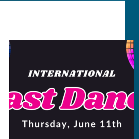
Evento
¡El último baile! Despídete del curso en la
International Last Dance