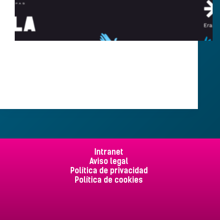
¡El final del semestre ya está aquí y queremos
despedirnos por todo lo alto! Este próximo jueves, 11
de junio, ESN Jaén organiza la “International Last
Dance”, la última gran fiesta oficial del curso en la
conocida discoteca Canalla. Una…
Álvaro Webmaster
08/06/2026
Intranet
Aviso legal
Política de privacidad
Política de cookies