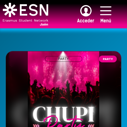
Saltar
al
contenido
Acceder
Menú
PARTY