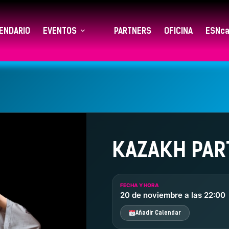
ENDARIO
EVENTOS
PARTNERS
OFICINA
ESNca
KAZAKH PAR
FECHA Y HORA
20 de noviembre a las 22:00
Añadir Calendar