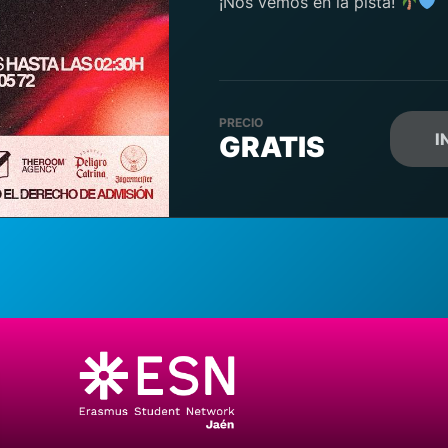
¡Nos vemos en la pista!
PRECIO
I
GRATIS